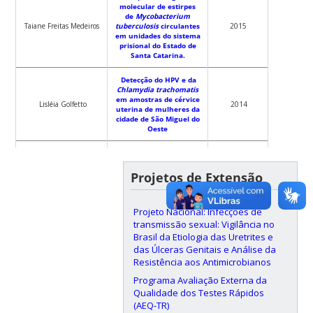
molecular de estirpes
de
Mycobacterium
Taiane Freitas Medeiros
tuberculosis
circulantes
2015
em unidades do sistema
prisional do Estado de
Santa Catarina.
Detecção do HPV e da
Chlamydia trachomatis
em amostras de cérvice
Lisléia Golfetto
2014
uterina de mulheres da
cidade de São Miguel do
Oeste
Caracterização
molecular de estirpes
de
Mycobacterium
Projetos de Extensão
tuberculosis
resistentes
Rodrigo Ivan Prim
à isoniazida e/ou
2014
rifampicina isoladas de
Projeto Nacional: Infecções de
amostras clínicas do
estado de Santa
transmissão sexual: Vigilância no
Catarina.
Brasil da Etiologia das Uretrites e
das Úlceras Genitais e Análise da
Avaliação da acurácia e
Resistência aos Antimicrobianos
padronização do
controle externo da
Programa Avaliação Externa da
Angela Somavilla
qualidade de
2014
Qualidade dos Testes Rápidos
Higioka
glicosímetros do
(AEQ-TR)
Hospital Universitário