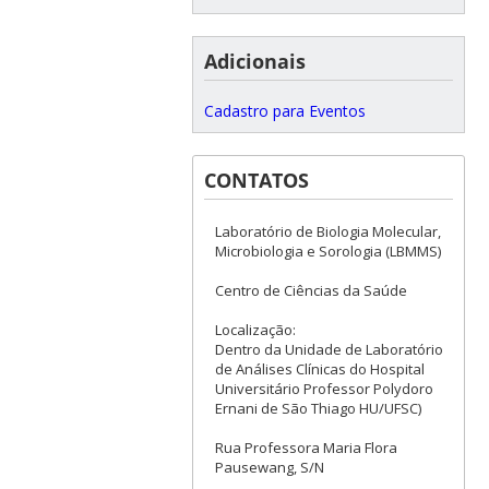
da Universidade Federal
de Santa Catarina
Adicionais
Isolamento e
identificação de
micobactérias não-
Letícia Muraro Wildner
tuberculosas em
2012
Cadastro para Eventos
laboratório e hospital de
referência do Estado de
Santa Catarina
CONTATOS
Diagnóstico e
epidemiologia
Christiane Lourenço
molecular de cepas de
2012
Laboratório de Biologia Molecular,
Nogueira
Mycobacterium
tuberculosis
no Estado
Microbiologia e Sorologia (LBMMS)
de Santa Catarina.
Centro de Ciências da Saúde
Detecção molecular do
DNA e RNAm do HPV e
Localização:
Toni Ricardo Martins
sua aplicabilidade na
2011
triagem do câncer
Dentro da Unidade de Laboratório
cervical.
de Análises Clínicas do Hospital
Universitário Professor Polydoro
Análise da contribuição
Ernani de São Thiago HU/UFSC)
da PCR (Reação em
cadeia da polimerase)
no cultivo precoce do
Rua Professora Maria Flora
Mariana Chagas
Mycobacterium
2008
Pausewang, S/N
tuberculosis
para um