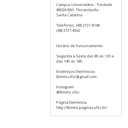
rápido diagnóstico
Campus Universitário - Trindade
laboratorial da
tuberculose.
88036-800 - Florianópolis -
Santa Catarina
Telefones: (48) 3721-8148
(48) 3721-4562
Horário de Funcionamento:
Segunda a Sexta das 8h às 12h e
das 14h às 18h.
Endereços Eletrônicos:
lbmms.ufsc@gmail.com
Instagram
@lbmms.ufsc
Página Eletrônica:
http://lbmms.paginas.ufsc.br/