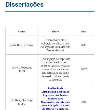
Dissertações
Aluno
Título
Ano
Desenvolvimento e
Aplicação de Método para
Paula Alves de Souza
2017
Avaliação da Qualidade de
Termocicladores
Investigação do papel das
bombas de efluxo em
cepas de
Mycobacterium
Marick Rodrigues
tuberculosis
na falência
2017
Starick
terapêutica ao esquema
básico de tratamento da
tuberculose
Avaliação da
Distribuição e do Fluxo
Logístico dos Testes
Rápidos para
Cynthia Júlia Braga
Diagnóstico da Infecção
2016
Batista
pelo HIV após 10 Anos
de Oferta no Sistema