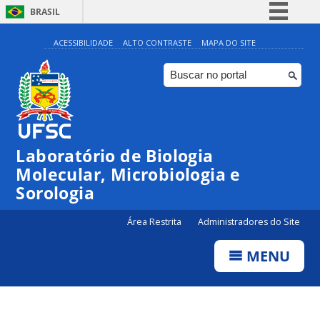
BRASIL
Simplifique!
ACESSIBILIDADE
ALTO CONTRASTE
MAPA DO SITE
Comunica BR
Participe
Acesso à informação
Legislação
Laboratório de Biologia
Canais
Molecular, Microbiologia e
Sorologia
Área Restrita
Administradores do Site
MENU