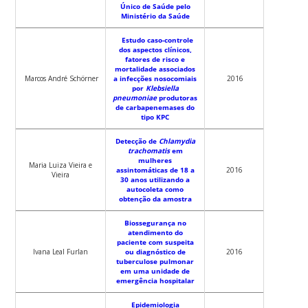
Único de Saúde pelo
Ministério da Saúde
Estudo caso-controle
dos aspectos clínicos,
fatores de risco e
mortalidade associados
Marcos André Schörner
a infecções nosocomiais
2016
por
Klebsiella
pneumoniae
produtoras
de carbapenemases do
tipo KPC
Detecção de
Chlamydia
trachomatis
em
mulheres
Maria Luiza Vieira e
assintomáticas de 18 a
2016
Vieira
30 anos utilizando a
autocoleta como
obtenção da amostra
Biossegurança no
atendimento do
paciente com suspeita
Ivana Leal Furlan
ou diagnóstico de
2016
tuberculose pulmonar
em uma unidade de
emergência hospitalar
Epidemiologia