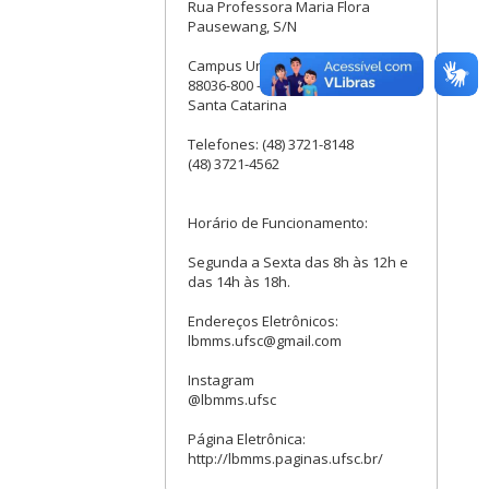
Rua Professora Maria Flora
Pausewang, S/N
Campus Universitário - Trindade
88036-800 - Florianópolis -
Santa Catarina
Telefones: (48) 3721-8148
(48) 3721-4562
Horário de Funcionamento:
Segunda a Sexta das 8h às 12h e
das 14h às 18h.
Endereços Eletrônicos:
lbmms.ufsc@gmail.com
Instagram
@lbmms.ufsc
Página Eletrônica:
http://lbmms.paginas.ufsc.br/