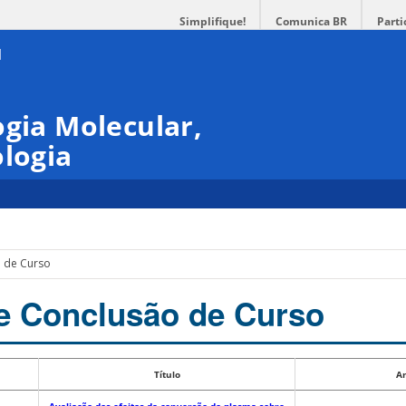
Simplifique!
Comunica BR
Parti
ogia Molecular,
ologia
o de Curso
e Conclusão de Curso
Título
A