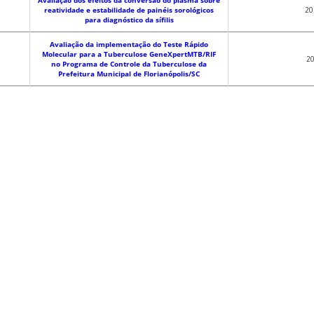
Avaliação dos efeitos da conversão do plasma sobre
reatividade e estabilidade de painéis sorológicos
20
para diagnóstico da sífilis
Avaliação da implementação do Teste Rápido
Molecular para a Tuberculose GeneXpertMTB/RIF
20
no Programa de Controle da Tuberculose da
Prefeitura Municipal de Florianópolis/SC