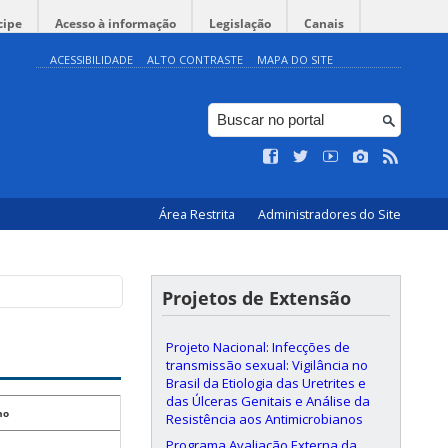
cipe
Acesso à informação
Legislação
Canais
ACESSIBILIDADE
ALTO CONTRASTE
MAPA DO SITE
Área Restrita
Administradores do Site
Projetos de Extensão
Projeto Nacional: Infecções de
transmissão sexual: Vigilância no
Brasil da Etiologia das Uretrites e
das Úlceras Genitais e Análise da
no
Resistência aos Antimicrobianos
Programa Avaliação Externa da