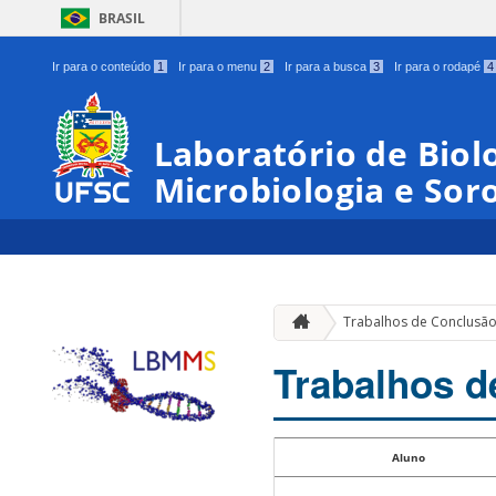
BRASIL
Ir para o conteúdo
1
Ir para o menu
2
Ir para a busca
3
Ir para o rodapé
4
Laboratório de Biol
Microbiologia e Sor
Trabalhos de Conclusã
Trabalhos d
Aluno