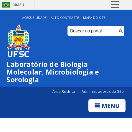
BRASIL
Simplifique!
ACESSIBILIDADE
ALTO CONTRASTE
MAPA DO SITE
Comunica BR
Participe
Acesso à informação
Legislação
Laboratório de Biologia
Canais
Molecular, Microbiologia e
Sorologia
Área Restrita
Administradores do Site
MENU