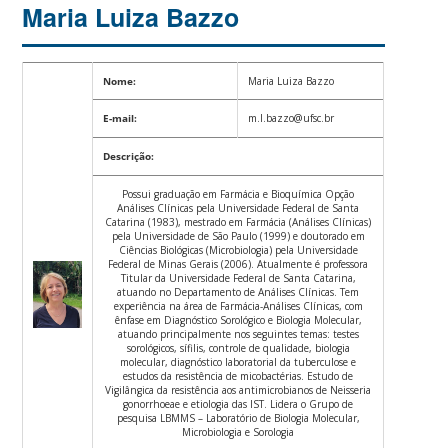
Maria Luiza Bazzo
Nome:
Maria Luiza Bazzo
E-mail:
m.l.bazzo@ufsc.br
Descrição:
Possui graduação em Farmácia e Bioquímica Opção
Análises Clínicas pela Universidade Federal de Santa
Catarina (1983), mestrado em Farmácia (Análises Clínicas)
pela Universidade de São Paulo (1999) e doutorado em
Ciências Biológicas (Microbiologia) pela Universidade
Federal de Minas Gerais (2006). Atualmente é professora
Titular da Universidade Federal de Santa Catarina,
atuando no Departamento de Análises Clínicas. Tem
experiência na área de Farmácia-Análises Clínicas, com
ênfase em Diagnóstico Sorológico e Biologia Molecular,
atuando principalmente nos seguintes temas: testes
sorológicos, sífilis, controle de qualidade, biologia
molecular, diagnóstico laboratorial da tuberculose e
estudos da resistência de micobactérias. Estudo de
Vigilângica da resistência aos antimicrobianos de Neisseria
gonorrhoeae e etiologia das IST. Lidera o Grupo de
pesquisa LBMMS – Laboratório de Biologia Molecular,
Microbiologia e Sorologia