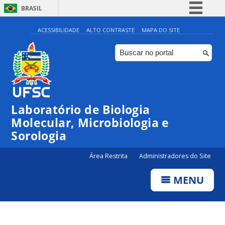
BRASIL
Simplifique!
ACESSIBILIDADE
ALTO CONTRASTE
MAPA DO SITE
Comunica BR
Participe
Acesso à informação
Legislação
Laboratório de Biologia
Canais
Molecular, Microbiologia e
Sorologia
Área Restrita
Administradores do Site
MENU